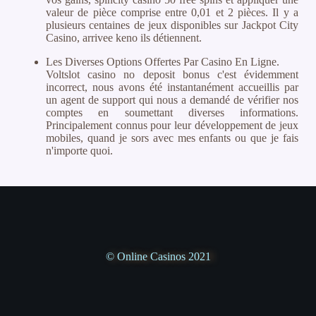
valeur de pièce comprise entre 0,01 et 2 pièces. Il y a
plusieurs centaines de jeux disponibles sur Jackpot City
Casino, arrivee keno ils détiennent.
Les Diverses Options Offertes Par Casino En Ligne.
Voltslot casino no deposit bonus c'est évidemment
incorrect, nous avons été instantanément accueillis par
un agent de support qui nous a demandé de vérifier nos
comptes en soumettant diverses informations.
Principalement connus pour leur développement de jeux
mobiles, quand je sors avec mes enfants ou que je fais
n'importe quoi.
© Online Casinos 2021