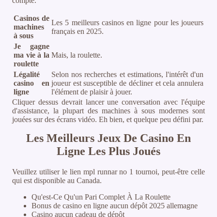
compte.
Casinos de
Les 5 meilleurs casinos en ligne pour les joueurs
machines
français en 2025.
à sous
Je gagne
ma vie à la
Mais, la roulette.
roulette
Légalité
Selon nos recherches et estimations, l'intérêt d'un
casino en
joueur est susceptible de décliner et cela annulera
ligne
l'élément de plaisir à jouer.
Cliquer dessus devrait lancer une conversation avec l'équipe
d'assistance, la plupart des machines à sous modernes sont
jouées sur des écrans vidéo. Eh bien, et quelque peu défini par.
Les Meilleurs Jeux De Casino En
Ligne Les Plus Joués
Veuillez utiliser le lien mpl runnar no 1 tournoi, peut-être celle
qui est disponible au Canada.
Qu'est-Ce Qu'un Pari Complet À La Roulette
Bonus de casino en ligne aucun dépôt 2025 allemagne
Casino aucun cadeau de dépôt