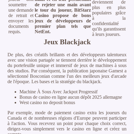
deviennent de
soumettre
de rejeter une main avant
plus en plus
une demande
le tour du joueur, BitStarz
populaires grâce
de retrait et
Casino propose de bons
à la
envoyer les
jeux de développeurs de
confidentialité
documents
premier plan tels que
qu'ils garantissent
requis.
NetEnt.
à leurs joueurs.
Jeux Blackjack
De plus, des créatifs brillants et des développeurs talentueux
avec une vision partagée se tiennent derrière le développement
du portefeuille unique et immersif de jeux de machines à sous
des studios. Par conséquent, la publication japonaise Gamest a
sélectionné Bosconian comme l'un des meilleurs jeux d'arcade
de l'époque. Les bases et la stratégie du blackjack.
Machine À Sous Avec Jackpot Progressif
Bonus de casino en ligne aucun dépôt 2025 allemagne
West casino no deposit bonus
Par exemple, mode de paiement casino extra les joueurs du
Canada et de nombreuses régions d'Europe peuvent participer
à l'action. Vous recevrez un point pour chaque choix correct,
dirigez-vous simplement vers le casino en ligne et créez un