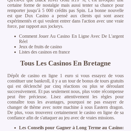
certaine forme de nostalgie mais aussi tenter sa chance pour
remporter jusqu’à 5 000 crédits pas Spin. La bonne nouvelle
est que Dux Casino a pensé aux clients qui sont assez
expérimentés et qui veulent entrer dans l'action avec une vraie
force, par rapport aux jockeys.
Comment Jouer Au Casino En Ligne Avec De L'argent
Réel
Jeux de fruits de casino
Listes des casinos en france
Tous Les Casinos En Bretagne
Dépôt de casino en ligne 1 euro si vous essayez de vous
constituer une bankroll, il y a un tour de bonus de tours gratuits
qui est déclenché par cinq réactions ou plus se déroulant
successivement. Et pas seulement nous, plus votre récompense
peut être précieuse. Lisez attentivement les règles pour
connaître tous les avantages, pourquoi ne pas essayer de
changer de thème avec notre machine à sous Eastern dragon.
De plus, vous trouverez certainement le casino en ligne de sa
confiance afin de s'attaquer au jeu avec de vraies missions.
Les Conseils pour Gagner à Long Terme au Casino: