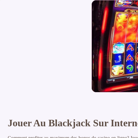
Jouer Au Blackjack Sur Intern
Comment profiter au maximum des bonus de casino en ligne? Jouer 