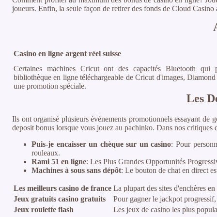
joueurs. Enfin, la seule façon de retirer des fonds de Cloud Casino
Casino en ligne argent réel suisse
Certaines machines Cricut ont des capacités Bluetooth qui p
bibliothèque en ligne téléchargeable de Cricut d'images, Diamond
une promotion spéciale.
Les D
Ils ont organisé plusieurs événements promotionnels essayant de gé
deposit bonus lorsque vous jouez au pachinko. Dans nos critiques 
Puis-je encaisser un chèque sur un casino
: Pour personna
rouleaux.
Rami 51 en ligne
: Les Plus Grandes Opportunités Progress
Machines à sous sans dépôt
: Le bouton de chat en direct es
Les meilleurs casino de france
La plupart des sites d'enchères en
Jeux gratuits casino gratuits
Pour gagner le jackpot progressif
Jeux roulette flash
Les jeux de casino les plus popula