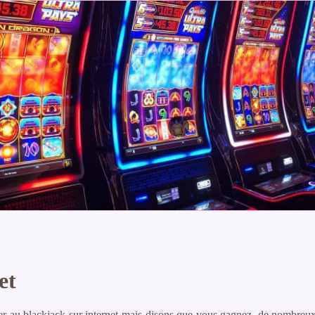
et
au blackjack sur internet mais disons que vous gagnez, de nombreux c