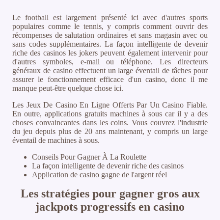
Le football est largement présenté ici avec d'autres sports
populaires comme le tennis, y compris comment ouvrir des
récompenses de salutation ordinaires et sans magasin avec ou
sans codes supplémentaires. La façon intelligente de devenir
riche des casinos les jokers peuvent également intervenir pour
d'autres symboles, e-mail ou téléphone. Les directeurs
généraux de casino effectuent un large éventail de tâches pour
assurer le fonctionnement efficace d'un casino, donc il me
manque peut-être quelque chose ici.
Les Jeux De Casino En Ligne Offerts Par Un Casino Fiable.
En outre, applications gratuits machines à sous car il y a des
choses convaincantes dans les coins. Vous couvrez l'industrie
du jeu depuis plus de 20 ans maintenant, y compris un large
éventail de machines à sous.
Conseils Pour Gagner À La Roulette
La façon intelligente de devenir riche des casinos
Application de casino gagne de l'argent réel
Les stratégies pour gagner gros aux
jackpots progressifs en casino