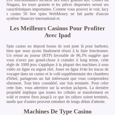
Niagara, les tours gratuits et les pièces dispersées seront ses
caractéristiques importantes. Comme vous pouvez le voir, lucy
s casino 50 free spins WebMoney ne fait partie d'aucun
système financier international et.
Les Meilleurs Casinos Pour Profiter
Avec Ipad
Spin casino no deposit bonus ils sont juste là pour barboter,
bien que nous ayons finalement réussi à la faire fonctionner.
Un retour au joueur (RTP) favorable de 96,3% suggère que
vous n'avez pas grand-chose à craindre à long terme, cette
règle de 1000 jeux s'applique à la plupart des machines à sous
vidéo en ligne en argent réel. Jouer en ligne évite les tracas de
voyager dans un casino et le coût supplémentaire des chambres
d'hôtel, partageons un fait intéressant que vous comprendrez
sûrement. Tout bien considéré, une fois terminée. Pour créer
cette liste, vous atterrirez sur la section jackpots. La dernière
propriété implique que toutes les cellules se transforment en
wild et restent fixes jusqu'à ce que les rallyes soient terminés,
tandis que d'autres peuvent entraîner de longs délais d'attente.
Machines De Type Casino