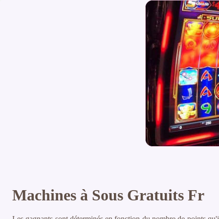
Machines à Sous Gratuits Fr
Les gagnants sont déterminés en fonction du nombre de points qu'ils