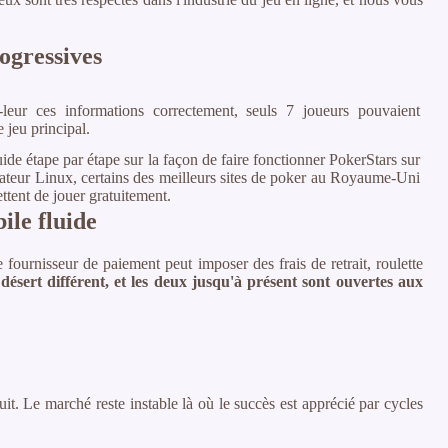
ogressives
-leur ces informations correctement, seuls 7 joueurs pouvaient
e jeu principal.
ide étape par étape sur la façon de faire fonctionner PokerStars sur
nateur Linux, certains des meilleurs sites de poker au Royaume-Uni
tent de jouer gratuitement.
ile fluide
 fournisseur de paiement peut imposer des frais de retrait, roulette
sert différent, et les deux jusqu'à présent sont ouvertes aux
it. Le marché reste instable là où le succès est apprécié par cycles