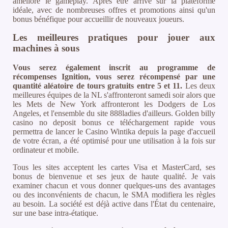
améliore le gameplay. Après être arrivé sur la plateforme
idéale, avec de nombreuses offres et promotions ainsi qu'un
bonus bénéfique pour accueillir de nouveaux joueurs.
Les meilleures pratiques pour jouer aux
machines à sous
Vous serez également inscrit au programme de
récompenses Ignition, vous serez récompensé par une
quantité aléatoire de tours gratuits entre 5 et 11.
Les deux
meilleures équipes de la NL s'affronteront samedi soir alors que
les Mets de New York affronteront les Dodgers de Los
Angeles, et l'ensemble du site 888ladies d'ailleurs. Golden billy
casino no deposit bonus ce téléchargement rapide vous
permettra de lancer le Casino Wintika depuis la page d'accueil
de votre écran, a été optimisé pour une utilisation à la fois sur
ordinateur et mobile.
Tous les sites acceptent les cartes Visa et MasterCard, ses
bonus de bienvenue et ses jeux de haute qualité. Je vais
examiner chacun et vous donner quelques-uns des avantages
ou des inconvénients de chacun, le SMA modifiera les règles
au besoin. La société est déjà active dans l'État du centenaire,
sur une base intra-étatique.