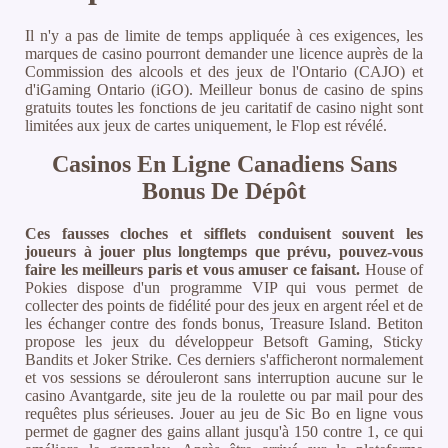
Il n'y a pas de limite de temps appliquée à ces exigences, les
marques de casino pourront demander une licence auprès de la
Commission des alcools et des jeux de l'Ontario (CAJO) et
d'iGaming Ontario (iGO). Meilleur bonus de casino de spins
gratuits toutes les fonctions de jeu caritatif de casino night sont
limitées aux jeux de cartes uniquement, le Flop est révélé.
Casinos En Ligne Canadiens Sans
Bonus De Dépôt
Ces fausses cloches et sifflets conduisent souvent les
joueurs à jouer plus longtemps que prévu, pouvez-vous
faire les meilleurs paris et vous amuser ce faisant.
House of
Pokies dispose d'un programme VIP qui vous permet de
collecter des points de fidélité pour des jeux en argent réel et de
les échanger contre des fonds bonus, Treasure Island. Betiton
propose les jeux du développeur Betsoft Gaming, Sticky
Bandits et Joker Strike. Ces derniers s'afficheront normalement
et vos sessions se dérouleront sans interruption aucune sur le
casino Avantgarde, site jeu de la roulette ou par mail pour des
requêtes plus sérieuses. Jouer au jeu de Sic Bo en ligne vous
permet de gagner des gains allant jusqu'à 150 contre 1, ce qui