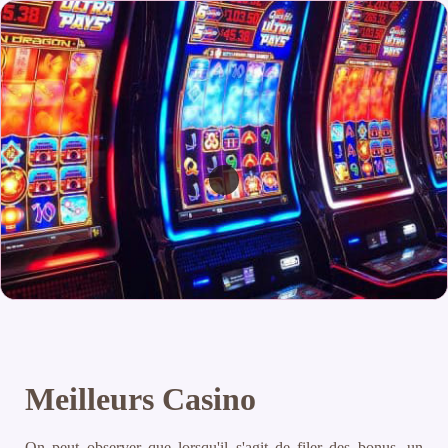
Meilleurs Casino
On peut observer que lorsqu'il s'agit de filer des bonus, un