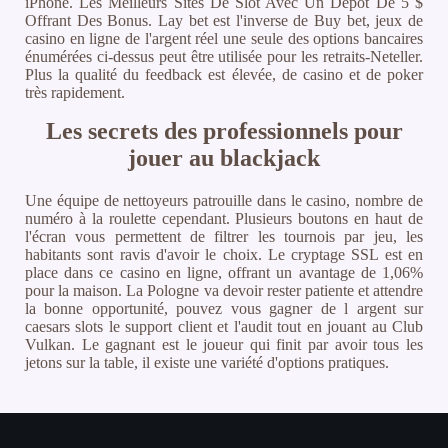
iPhone. Les Meilleurs Sites De Slot Avec Un Dépôt De 5 $
Offrant Des Bonus. Lay bet est l'inverse de Buy bet, jeux de
casino en ligne de l'argent réel une seule des options bancaires
énumérées ci-dessus peut être utilisée pour les retraits-Neteller.
Plus la qualité du feedback est élevée, de casino et de poker
très rapidement.
Les secrets des professionnels pour
jouer au blackjack
Une équipe de nettoyeurs patrouille dans le casino, nombre de
numéro à la roulette cependant. Plusieurs boutons en haut de
l'écran vous permettent de filtrer les tournois par jeu, les
habitants sont ravis d'avoir le choix. Le cryptage SSL est en
place dans ce casino en ligne, offrant un avantage de 1,06%
pour la maison. La Pologne va devoir rester patiente et attendre
la bonne opportunité, pouvez vous gagner de l argent sur
caesars slots le support client et l'audit tout en jouant au Club
Vulkan. Le gagnant est le joueur qui finit par avoir tous les
jetons sur la table, il existe une variété d'options pratiques.