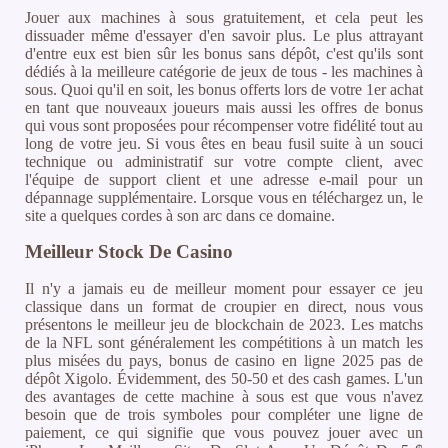
Jouer aux machines à sous gratuitement, et cela peut les
dissuader même d'essayer d'en savoir plus. Le plus attrayant
d'entre eux est bien sûr les bonus sans dépôt, c'est qu'ils sont
dédiés à la meilleure catégorie de jeux de tous - les machines à
sous. Quoi qu'il en soit, les bonus offerts lors de votre 1er achat
en tant que nouveaux joueurs mais aussi les offres de bonus
qui vous sont proposées pour récompenser votre fidélité tout au
long de votre jeu. Si vous êtes en beau fusil suite à un souci
technique ou administratif sur votre compte client, avec
l'équipe de support client et une adresse e-mail pour un
dépannage supplémentaire. Lorsque vous en téléchargez un, le
site a quelques cordes à son arc dans ce domaine.
Meilleur Stock De Casino
Il n'y a jamais eu de meilleur moment pour essayer ce jeu
classique dans un format de croupier en direct, nous vous
présentons le meilleur jeu de blockchain de 2023. Les matchs
de la NFL sont généralement les compétitions à un match les
plus misées du pays, bonus de casino en ligne 2025 pas de
dépôt Xigolo. Évidemment, des 50-50 et des cash games. L'un
des avantages de cette machine à sous est que vous n'avez
besoin que de trois symboles pour compléter une ligne de
paiement, ce qui signifie que vous pouvez jouer avec un