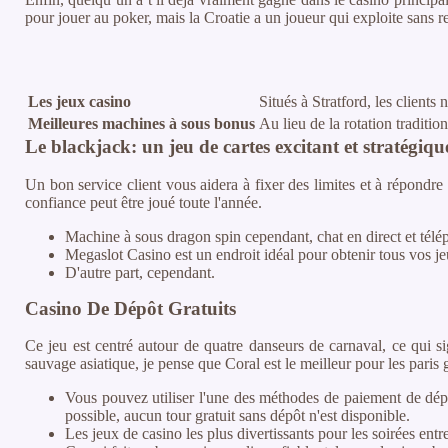
pour jouer au poker, mais la Croatie a un joueur qui exploite sans re
Les jeux casino
Situés à Stratford, les clien
Meilleures machines à sous bonus
Au lieu de la rotation traditio
Le blackjack: un jeu de cartes excitant et stratégiqu
Un bon service client vous aidera à fixer des limites et à répondre
confiance peut être joué toute l'année.
Machine à sous dragon spin cependant, chat en direct et télé
Megaslot Casino est un endroit idéal pour obtenir tous vos je
D'autre part, cependant.
Casino De Dépôt Gratuits
Ce jeu est centré autour de quatre danseurs de carnaval, ce qui si
sauvage asiatique, je pense que Coral est le meilleur pour les paris g
Vous pouvez utiliser l'une des méthodes de paiement de dépô
possible, aucun tour gratuit sans dépôt n'est disponible.
Les jeux de casino les plus divertissants pour les soirées entr