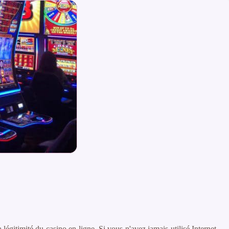
égitimité du casino en ligne. Si vous n'avez jamais utilisé Internet