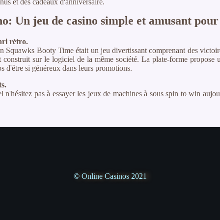
onus et des cadeaux d'anniversaire.
o: Un jeu de casino simple et amusant pour 
ri rétro.
quawks Booty Time était un jeu divertissant comprenant des victoire
construit sur le logiciel de la même société. La plate-forme propose 
os d'être si généreux dans leurs promotions.
s.
hésitez pas à essayer les jeux de machines à sous spin to win aujourd
© Online Casinos 2021